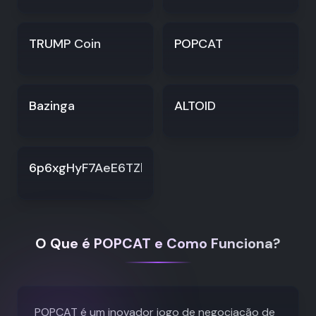
TRUMP Coin
POPCAT
Bazinga
ALTOID
6p6xgHyF7AeE6TZkSmFsko444wqoP15icUSqi2jf
O Que é POPCAT e Como Funciona?
POPCAT é um inovador jogo de negociação de