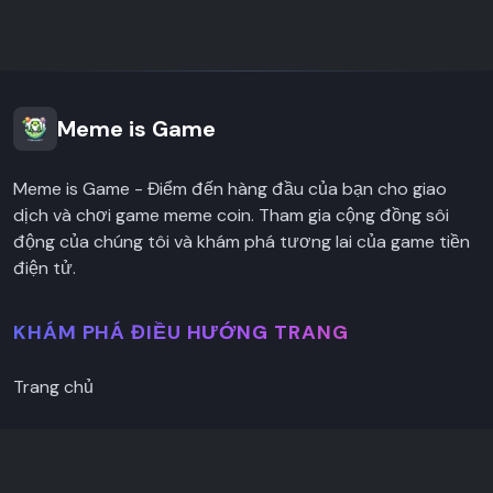
Meme is Game
Meme is Game - Điểm đến hàng đầu của bạn cho giao
dịch và chơi game meme coin. Tham gia cộng đồng sôi
động của chúng tôi và khám phá tương lai của game tiền
điện tử.
KHÁM PHÁ ĐIỀU HƯỚNG TRANG
Trang chủ
THÔNG TIN PHÁP LÝ