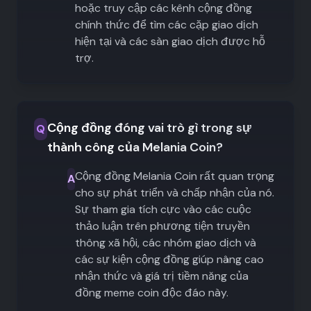
hoặc truy cập các kênh cộng đồng
chính thức để tìm các cặp giao dịch
hiện tại và các sàn giao dịch được hỗ
trợ.
Cộng đồng đóng vai trò gì trong sự
Q
thành công của Melania Coin?
Cộng đồng Melania Coin rất quan trọng
A
cho sự phát triển và chấp nhận của nó.
Sự tham gia tích cực vào các cuộc
thảo luận trên phương tiện truyền
thông xã hội, các nhóm giao dịch và
các sự kiện cộng đồng giúp nâng cao
nhận thức và giá trị tiềm năng của
đồng meme coin độc đáo này.