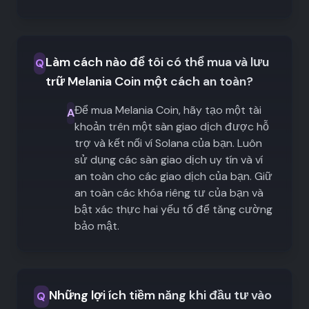
Làm cách nào để tôi có thể mua và lưu
Q
trữ Melania Coin một cách an toàn?
Để mua Melania Coin, hãy tạo một tài
A
khoản trên một sàn giao dịch được hỗ
trợ và kết nối ví Solana của bạn. Luôn
sử dụng các sàn giao dịch uy tín và ví
an toàn cho các giao dịch của bạn. Giữ
an toàn các khóa riêng tư của bạn và
bật xác thực hai yếu tố để tăng cường
bảo mật.
Những lợi ích tiềm năng khi đầu tư vào
Q