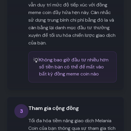
vẫn duy trì mức độ tiếp xúc với đồng
meme coin đầy hứa hẹn này. Cân nhắc
sử dụng trung bình chi phí bằng đô la và
cân bằng lại danh mục đầu tư thường
xuyên để tối ưu hóa chiến lược giao dịch
của bạn.
💡
Không bao giờ đầu tư nhiều hơn
số tiền bạn có thể để mất vào
bất kỳ đồng meme coin nào
Tham gia cộng đồng
3
Tối đa hóa tiềm năng giao dịch Melania
Coin của bạn thông qua sự tham gia tích