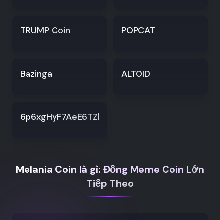
TRUMP Coin
POPCAT
Bazinga
ALTOID
6p6xgHyF7AeE6TZkSmFsko444wqoP15icUSqi2jf
Melania Coin là gì: Đồng Meme Coin Lớn
Tiếp Theo