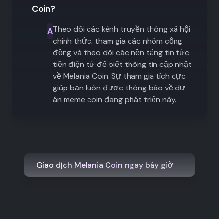
Coin?
Theo dõi các kênh truyền thông xã hội
A
chính thức, tham gia các nhóm cộng
đồng và theo dõi các nền tảng tin tức
tiền điện tử để biết thông tin cập nhật
về Melania Coin. Sự tham gia tích cực
giúp bạn luôn được thông báo về dự
án meme coin đang phát triển này.
Giao dịch Melania Coin ngay bây giờ