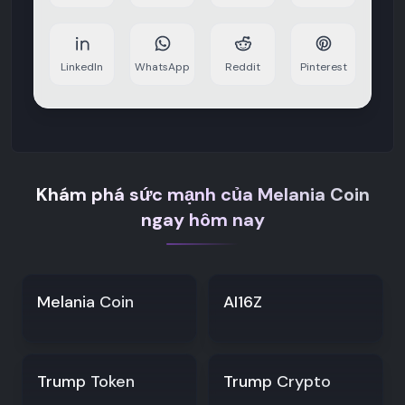
LinkedIn
WhatsApp
Reddit
Pinterest
Khám phá sức mạnh của Melania Coin
ngay hôm nay
Melania Coin
AI16Z
Trump Token
Trump Crypto