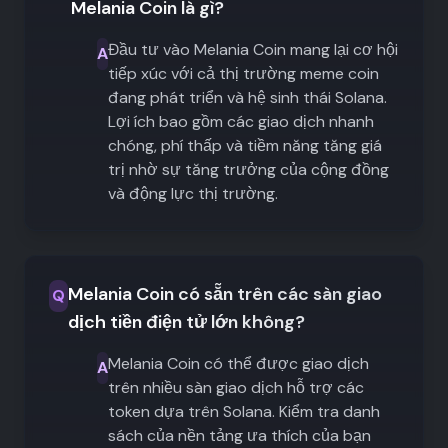
Melania Coin là gì?
Đầu tư vào Melania Coin mang lại cơ hội
A
tiếp xúc với cả thị trường meme coin
đang phát triển và hệ sinh thái Solana.
Lợi ích bao gồm các giao dịch nhanh
chóng, phí thấp và tiềm năng tăng giá
trị nhờ sự tăng trưởng của cộng đồng
và động lực thị trường.
Melania Coin có sẵn trên các sàn giao
Q
dịch tiền điện tử lớn không?
Melania Coin có thể được giao dịch
A
trên nhiều sàn giao dịch hỗ trợ các
token dựa trên Solana. Kiểm tra danh
sách của nền tảng ưa thích của bạn