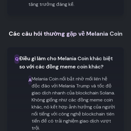
tăng trưởng đáng kể.
Các câu hỏi thường gặp về Melania Coin
Điều gì làm cho Melania Coin khác biệt
Q
so với các đồng meme coin khác?
Melania Coin nổi bật nhờ mối liên hệ
A
độc đáo với Melania Trump và tốc độ
giao dịch nhanh của blockchain Solana.
Không giống như các đồng meme coin
khác, nó kết hợp ảnh hưởng của người
nổi tiếng với công nghệ blockchain tiên
tiến để có trải nghiệm giao dịch vượt
trội.