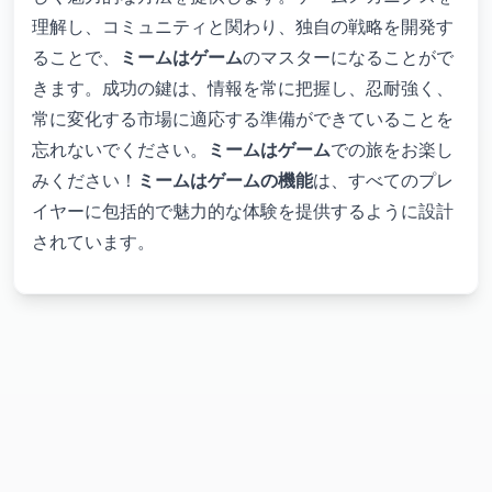
理解し、コミュニティと関わり、独自の戦略を開発す
ることで、
ミームはゲーム
のマスターになることがで
きます。成功の鍵は、情報を常に把握し、忍耐強く、
常に変化する市場に適応する準備ができていることを
忘れないでください。
ミームはゲーム
での旅をお楽し
みください！
ミームはゲームの機能
は、すべてのプレ
イヤーに包括的で魅力的な体験を提供するように設計
されています。