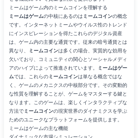
ミームはゲーム内のミームコインを理解する
ミームはゲーム
の中核にあるのは
ミームコイン
の概念
です。インターネットミームやウイルス性のトレンド
にインスピレーションを得たこれらのデジタル資産
は、ゲーム内の主要な通貨です。従来の暗号通貨とは
異なり、
ミームコイン
は多くの場合、実質的な効用を
欠いており、コミュニティの関心とソーシャルメディ
アのハイプによって推進されています。
ミームはゲー
ム
では、これらの
ミームコイン
は単なる概念ではな
く、ゲームのメカニクスの中核部分です。その変動的
な性質を理解することが、ゲームをマスターする鍵と
なります。このゲームは、楽しくインタラクティブな
方法で
ミームコイン
の現実世界のダイナミクスを学ぶ
ためのユニークなプラットフォームを提供します。
ミームはゲームの主な機能
ダイナミックな市場シミュレーション