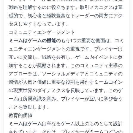
戦略を理解するのに役立ちます。取引メカニクスは直
感的で、初心者と経験豊富なトレーダーの両方にアク
セスしやすくなっています。
コミュニティエンゲージメント
ミームはゲームの機能
のもう1つの重要な側面は、コミ
ュニティエンゲージメントの重視です。プレイヤーは
互いに交流し、戦略を共有し、ゲーム内イベントに参
加することが奨励されます。このコミュニティ主導の
アプローチは、ソーシャルメディアとコミュニティの
感情が人気と価値に重要な役割を果たす
ミームコイン
の現実世界のダイナミクスを反映しています。このゲ
ームは所属意識を育み、プレイヤーが互いに学び合う
ことを奨励します。
教育的価値
ミームはゲーム
は単なるゲーム以上のものとして設計
されています。それは、プレイヤーが
ミームコイン
の