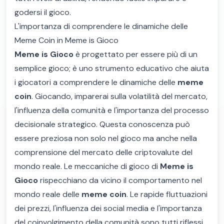
godersi il gioco.
L'importanza di comprendere le dinamiche delle
Meme Coin in Meme is Gioco
Meme is Gioco
è progettato per essere più di un
semplice gioco; è uno strumento educativo che aiuta
i giocatori a comprendere le dinamiche delle
meme
coin
. Giocando, imparerai sulla volatilità del mercato,
l'influenza della comunità e l'importanza del processo
decisionale strategico. Questa conoscenza può
essere preziosa non solo nel gioco ma anche nella
comprensione del mercato delle criptovalute del
mondo reale. Le meccaniche di gioco di
Meme is
Gioco
rispecchiano da vicino il comportamento nel
mondo reale delle
meme coin
. Le rapide fluttuazioni
dei prezzi, l'influenza dei social media e l'importanza
del coinvolgimento della comunità sono tutti riflessi