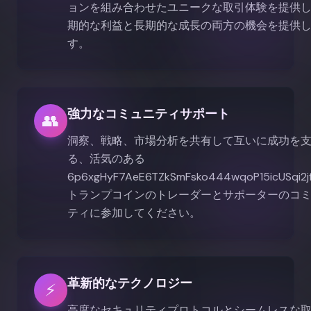
ョンを組み合わせたユニークな取引体験を提供
期的な利益と長期的な成長の両方の機会を提供
す。
強力なコミュニティサポート
👥
洞察、戦略、市場分析を共有して互いに成功を
る、活気のある
6p6xgHyF7AeE6TZkSmFsko444wqoP15icUSqi2j
トランプコインのトレーダーとサポーターのコ
ティに参加してください。
革新的なテクノロジー
⚡
高度なセキュリティプロトコルとシームレスな