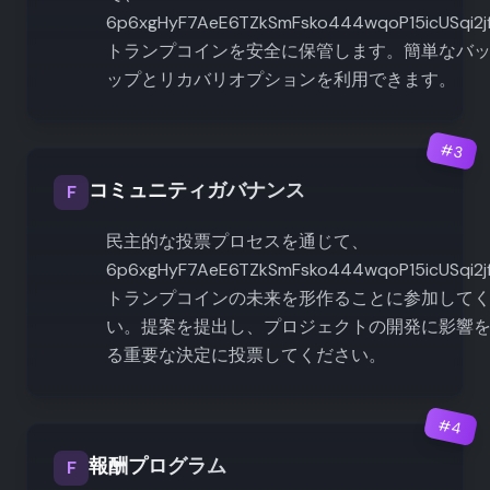
6p6xgHyF7AeE6TZkSmFsko444wqoP15icUSqi2j
トランプコインを安全に保管します。簡単なバ
ップとリカバリオプションを利用できます。
#
3
コミュニティガバナンス
F
民主的な投票プロセスを通じて、
6p6xgHyF7AeE6TZkSmFsko444wqoP15icUSqi2j
トランプコインの未来を形作ることに参加して
い。提案を提出し、プロジェクトの開発に影響
る重要な決定に投票してください。
#
4
報酬プログラム
F