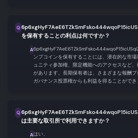
6p6xgHyF7AeE6TZkSmFsko444wqoP15icUSq
Q
を保有することの利点は何ですか？
6p6xgHyF7AeE6TZkSmFsko444wqoP15icUSqi
A
ンプコインを保有することには、潜在的な市場
ュニティ参加権、限定機能へのアクセスなど、
があります。長期保有者は、さまざまな報酬プ
ガバナンス投票権からも利益を得ることができ
6p6xgHyF7AeE6TZkSmFsko444wqoP15icUSq
Q
は主要な取引所で利用できますか？
はい、
A