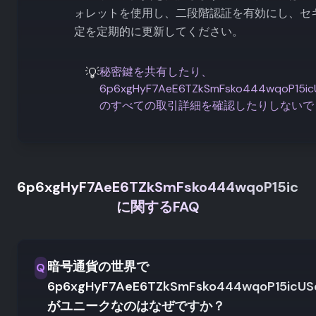
ォレットを使用し、二段階認証を有効にし、セ
定を定期的に更新してください。
💡
秘密鍵を共有したり、
6p6xgHyF7AeE6TZkSmFsko444wqoP15icU
のすべての取引詳細を確認したりしないで
6p6xgHyF7AeE6TZkSmFsko444wqoP15icUSq
に関するFAQ
暗号通貨の世界で
Q
6p6xgHyF7AeE6TZkSmFsko444wqoP15icUSq
がユニークなのはなぜですか？