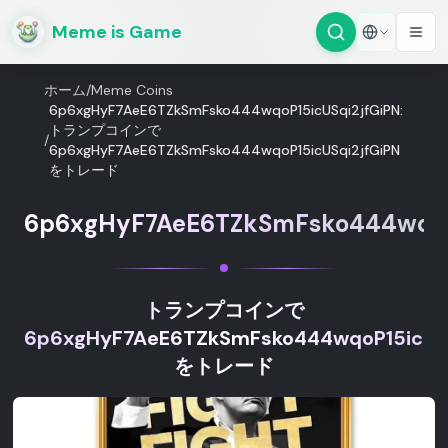
Meme is Game
ホーム
/
Meme Coins
6p6xgHyF7AeE6TZkSmFsko444wqoP15icUSqi2jfGiPN:
トランプコインで
/
6p6xgHyF7AeE6TZkSmFsko444wqoP15icUSqi2jfGiPN
をトレード
6p6xgHyF7AeE6TZkSmFsko444wqoP1
トランプコインで
6p6xgHyF7AeE6TZkSmFsko444wqoP15icUSq
をトレード