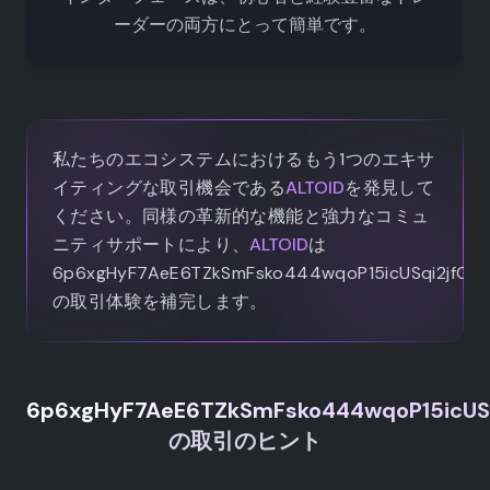
ーダーの両方にとって簡単です。
私たちのエコシステムにおけるもう1つのエキサ
イティングな取引機会である
ALTOID
を発見して
ください。同様の革新的な機能と強力なコミュ
ニティサポートにより、
ALTOID
は
6p6xgHyF7AeE6TZkSmFsko444wqoP15icUSqi2jfGiP
の取引体験を補完します。
6p6xgHyF7AeE6TZkSmFsko444wqoP15icUSq
の取引のヒント