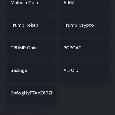
Melania Coin
AI16Z
Trump Token
Trump Crypto
TRUMP Coin
POPCAT
Bazinga
ALTOID
6p6xgHyF7AeE6TZkSmFsko444wqoP15icUSqi2jf