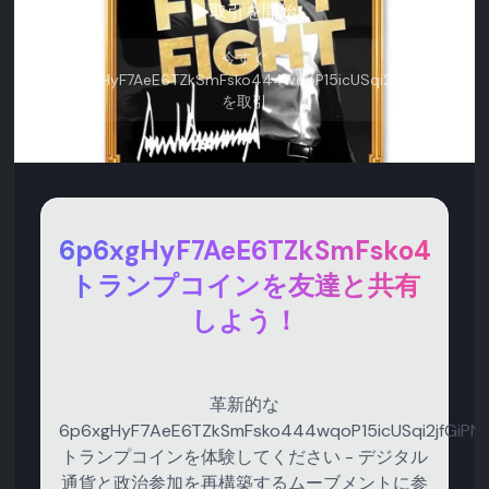
取引を開始
今すぐ
6p6xgHyF7AeE6TZkSmFsko444wqoP15icUSqi2jfGiPN
を取引
6p6xgHyF7AeE6TZkSmFsko444wq
トランプコインを友達と共有
しよう！
革新的な
6p6xgHyF7AeE6TZkSmFsko444wqoP15icUSqi2jfGiPN
トランプコインを体験してください - デジタル
通貨と政治参加を再構築するムーブメントに参