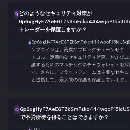
どのようなセキュリティ対策が
Q
6p6xgHyF7AeE6TZkSmFsko444wqoP15icUSq
トレーダーを保護しますか？
6p6xgHyF7AeE6TZkSmFsko444wqoP15icUSqi
A
ンプコインは、高度なブロックチェーンセキュ
トコル、定期的なセキュリティ監査、およびユ
護するためのマルチシグネチャウォレットを採
す。さらに、プラットフォームは主要なセキュ
と提携して、最大限の保護を保証しています。
6p6xgHyF7AeE6TZkSmFsko444wqoP15icUSq
Q
で不労所得を得ることはできますか？
はい、