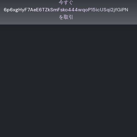
今すぐ
6p6xgHyF7AeE6TZkSmFsko444wqoP15icUSqi2jfGiPN
を取引