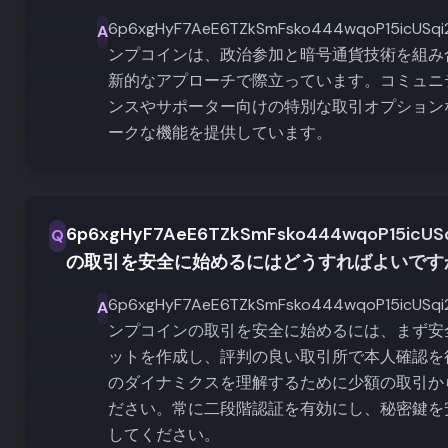
6p6xgHyF7AeE6TZkSmFsko444wqoP15icUSqi
A
ンプコインは、政治参加と暗号通貨技術を組み
新的なアプローチで際立っています。コミュニ
ンスやサポーター向けの特別な取引オプション
ークな機能を提供しています。
6p6xgHyF7AeE6TZkSmFsko444wqoP15icUSq
Q
の取引を安全に始めるにはどうすればよいです
6p6xgHyF7AeE6TZkSmFsko444wqoP15icUSqi
A
ンプコインの取引を安全に始めるには、まず安
ットを作成し、評判の良い取引所で本人確認を
のダイナミクスを理解するために少額の取引か
ださい。常に二段階認証を有効にし、秘密鍵を
してください。