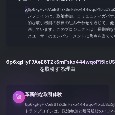
6p6xgHyF7AeE6TZkSmFsko444wqoP15icUSqi
A
ンプコインは、政治参加、コミュニティガバナ
的な取引機能の独自の組み合わせを通じて、他
画しています。このプロジェクトは、長期的な
とユーザーのエンパワーメントに焦点を当てて
6p6xgHyF7AeE6TZkSmFsko444wqoP15icUSq
を取引する理由
革新的な取引体験
🚀
6p6xgHyF7AeE6TZkSmFsko444wqoP15icUSqi2j
トランプコインは、政治参加と暗号通貨のイノ