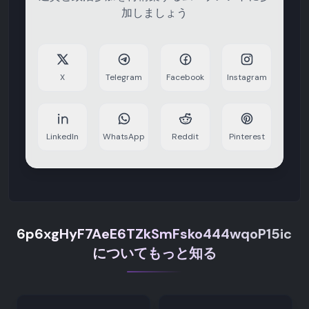
加しましょう
X
Telegram
Facebook
Instagram
LinkedIn
WhatsApp
Reddit
Pinterest
6p6xgHyF7AeE6TZkSmFsko444wqoP15icUSq
についてもっと知る