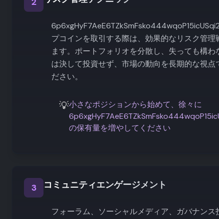
2
6p6xgHyF7AeE6TZkSmFsko444wqoP15icUSqi
プコインを取引する際は、効果的なリスク管理
ます。ポートフォリオを分散し、失っても構わ
は決して投資せず、市場の動向を長期的な視点
ださい。
💡
小さなポジションから始めて、徐々に
6p6xgHyF7AeE6TZkSmFsko444wqoP15icU
の保有量を増やしてください
コミュニティエンゲージメント
3
フォーラム、ソーシャルメディア、ガバナンス