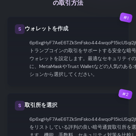
の取引方法
#
1
ウォレットを作成
S
6p6xgHyF7AeE6TZkSmFsko444wqoP15icUSqi2j
トランプコインの取引をサポートする安全な暗
ウォレットを設定します。最適なセキュリティ
に、MetaMaskやTrust Walletなどの人気のある
ションから選択してください。
#
2
取引所を選択
S
6p6xgHyF7AeE6TZkSmFsko444wqoP15icUSqi2j
をリストしている評判の良い暗号通貨取引所を
ます。機能、手数料、セキュリティ対策を比較