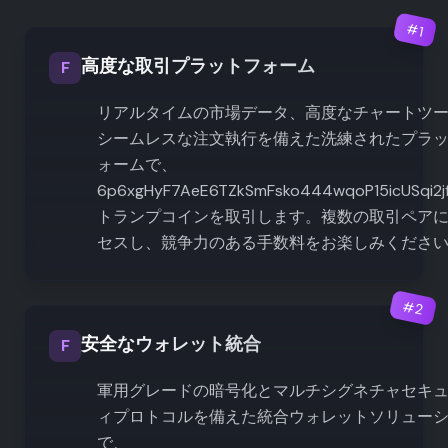
#
1
高度な取引プラットフォーム
F
リアルタイムの市場データ、高度なチャートツ
シームレスな注文執行を備えた洗練されたプラ
ォームで、
6p6xgHyF7AeE6TZkSmFsko444wqoP15icUSqi2j
トランプコインを取引します。複数の取引ペア
セスし、競争力のある手数料をお楽しみくださ
#
2
安全なウォレット統合
F
軍用グレードの暗号化とマルチシグネチャセキ
ィプロトコルを備えた統合ウォレットソリュー
で、