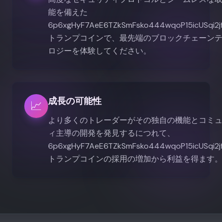
能を備えた
6p6xgHyF7AeE6TZkSmFsko444wqoP15icUSqi2j
トランプコインで、最先端のブロックチェーン
ロジーを体験してください。
成長の可能性
📈
より多くのトレーダーがその独自の機能とコミ
ィ主導の開発を発見するにつれて、
6p6xgHyF7AeE6TZkSmFsko444wqoP15icUSqi2j
トランプコインの採用の増加から利益を得ます