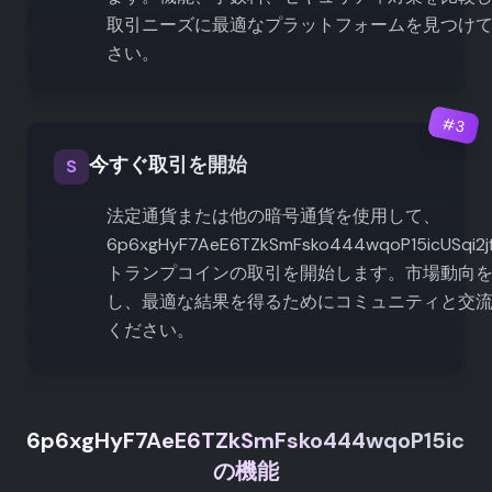
取引ニーズに最適なプラットフォームを見つけ
さい。
#
3
今すぐ取引を開始
S
法定通貨または他の暗号通貨を使用して、
6p6xgHyF7AeE6TZkSmFsko444wqoP15icUSqi2j
トランプコインの取引を開始します。市場動向
し、最適な結果を得るためにコミュニティと交
ください。
6p6xgHyF7AeE6TZkSmFsko444wqoP15icUSq
の機能