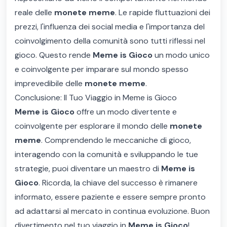
reale delle
monete meme
. Le rapide fluttuazioni dei
prezzi, l'influenza dei social media e l'importanza del
coinvolgimento della comunità sono tutti riflessi nel
gioco. Questo rende
Meme is Gioco
un modo unico
e coinvolgente per imparare sul mondo spesso
imprevedibile delle
monete meme
.
Conclusione: Il Tuo Viaggio in Meme is Gioco
Meme is Gioco
offre un modo divertente e
coinvolgente per esplorare il mondo delle
monete
meme
. Comprendendo le meccaniche di gioco,
interagendo con la comunità e sviluppando le tue
strategie, puoi diventare un maestro di
Meme is
Gioco
. Ricorda, la chiave del successo è rimanere
informato, essere paziente e essere sempre pronto
ad adattarsi al mercato in continua evoluzione. Buon
divertimento nel tuo viaggio in
Meme is Gioco
!