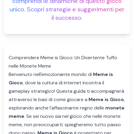
comprendi le dinamiche di questo gioco
unico. Scopri strategie e suggerimenti per
il successo.
Comprendere Meme is Gioco: Un Divertente Tuffo
nelle Monete Meme
Benvenuto nell'emozionante mondo di
Meme is
Gioco
, dove la cultura di internet incontra il
gameplay strategico! Questa guida ti accompagnerà
attraverso le basi di come giocare a
Meme is Gioco
,
esplorando anche l'affascinante regno delle
monete
meme
. Se sei nuovo sia nel gioco che nelle monete
meme, non preoccuparti; spiegheremo tutto passo
dopo passo.
Meme is Gioco
è progettato per